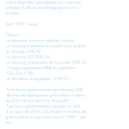
mise à disposition gratuitement pour visionner,
partager et diffuser les photographies à vos
proches.
Tarif : 70€ / heure
Options :
-un deuxième personne vidéaste (+drone)
-un shooting d'extérieur en couple avant la date
du mariage (50€/h)
-un shooting EVJF (50€/h)
-un shooting "préparation de la mariée" (50€/h)
-3 tirages argentiques N&B en argentique -
10x15cm (15€)
-un deuxième photographe - (25€/h)
-Toute heure supplémentaire sera facturée 50€
-des frais de déplacement gratuit dans un rayon
de 20km de mon domicile (Marseille)*
*des frais supplémentaires s'ajoutent au delà
d'un rayon de 20km calculé selon le barème de
grille tarifaire correspondant (soit 0,564€ / par
km)