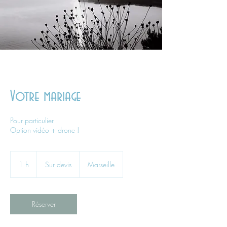
Votre mariage
Pour particulier
Option vidéo + drone !
Sur
devis
1 h
1
Sur devis
Marseille
Réserver