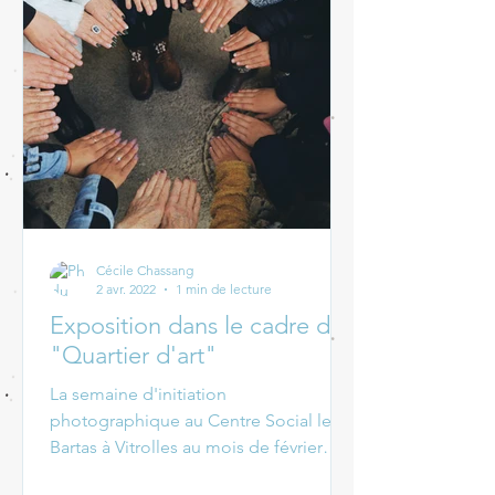
Cécile Chassang
2 avr. 2022
1 min de lecture
Exposition dans le cadre de
"Quartier d'art"
La semaine d'initiation
photographique au Centre Social le
Bartas à Vitrolles au mois de février
dernier donne lieu à un projet...