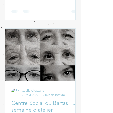
Cécile Chassang
21 févr. 2022
2 min de lecture
Centre Social du Bartas : une
semaine d'atelier