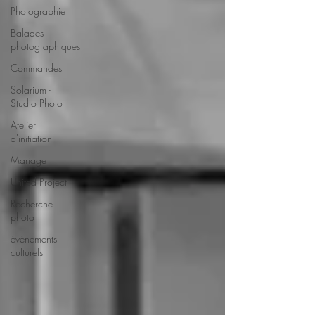
Photographie
Balades
photographiques
Commandes
Solarium -
Studio Photo
Atelier
d'initiation
Mariage
United Project
Recherche
photo
événements
culturels