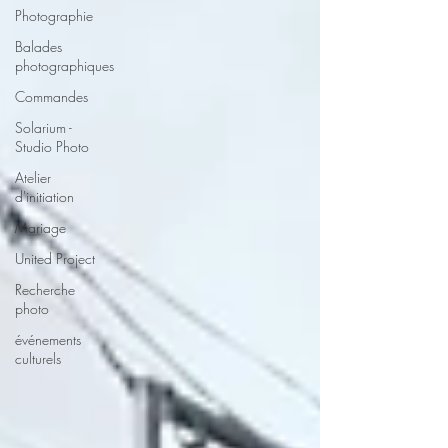
Photographie
Balades
photographiques
Commandes
Solarium -
Studio Photo
Atelier
d'initiation
Mariage
United Project
Recherche
photo
événements
culturels